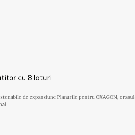
itor cu 8 laturi
ustenabile de expansiune Planurile pentru OXAGON, orașul
mai