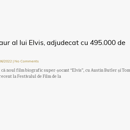
aur al lui Elvis, adjudecat cu 495.000 de
06/2022
No Comments
t că noul film biografic super-șocant “Elvis”, cu Austin Butler și To
ecent la Festivalul de Film de la