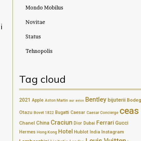
Mondo Mobilus
Novitae
i
Status
Tehnopolis
Tag cloud
Bentley
bijuterii
2021
Bode
Apple
Aston Martin
aur
avion
ceas
Otazu
Bugatti
Caesar
Bovet 1822
Caesar Concierge
Craciun
Ferrari
China
Gucci
Chanel
Dior
Dubai
Hotel
Hublot
Instagram
Hermes
India
Hong Kong
Louis Vuitton