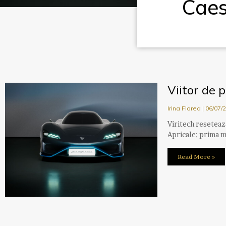
Caes
Viitor de 
Irina Florea
06/07/
Viritech reseteaz
Apricale: prima m
Read More »