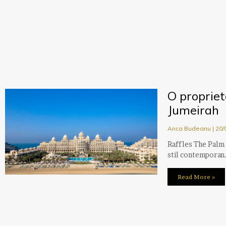
O propriet
Jumeirah
Anca Budeanu
20/
Raffles The Palm 
stil contemporan.
Read More »