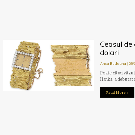
Ceasul de 
dolari
Anca Budeanu
09/
Poate că ați văzu
Hanks, a debutat r
Read More »