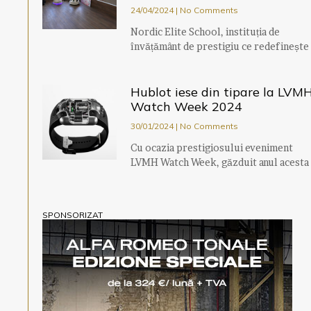
24/04/2024
No Comments
Nordic Elite School, instituția de
învățământ de prestigiu ce redefinește
Hublot iese din tipare la LVM
Watch Week 2024
30/01/2024
No Comments
Cu ocazia prestigiosului eveniment
LVMH Watch Week, găzduit anul acesta
SPONSORIZAT