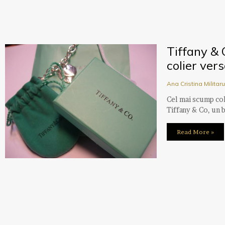
Tiffany & 
colier ver
Ana Cristina Militar
Cel mai scump col
Tiffany & Co, un b
Read More »