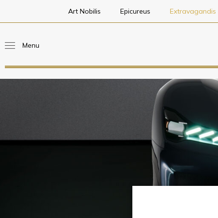
Art Nobilis
Epicureus
Extravagandis
Menu