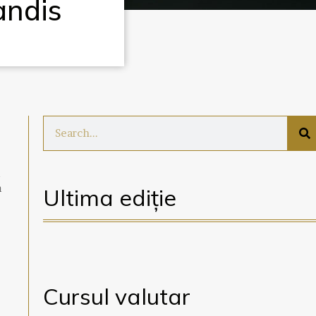
andis
u
a
Ultima ediție
Cursul valutar