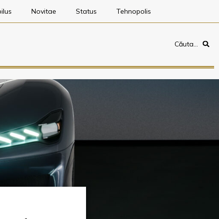
ilus
Novitae
Status
Tehnopolis
Căuta…