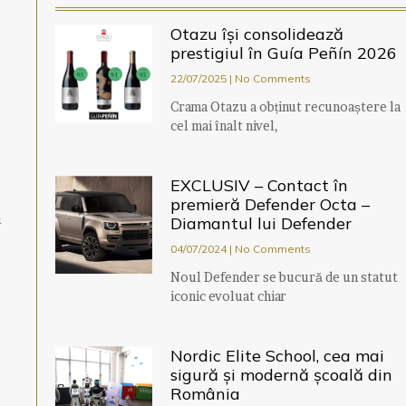
Otazu își consolidează
prestigiul în Guía Peñín 2026
22/07/2025
No Comments
Crama Otazu a obținut recunoaștere la
cel mai înalt nivel,
EXCLUSIV – Contact în
premieră Defender Octa –
m
Diamantul lui Defender
04/07/2024
No Comments
Noul Defender se bucură de un statut
iconic evoluat chiar
Nordic Elite School, cea mai
sigură și modernă școală din
România