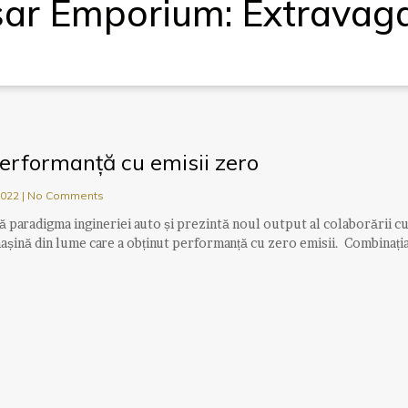
ar Emporium: Extravag
performanță cu emisii zero
2022
No Comments
ă paradigma ingineriei auto și prezintă noul output al colaborării c
așină din lume care a obținut performanță cu zero emisii. Combinați