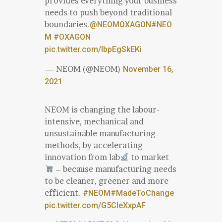
provides everything your business
needs to push beyond traditional
boundaries.
@NEOMOXAGON
#NEO
M
#OXAGON
pic.twitter.com/IbpEgSkEKi
— NEOM (@NEOM)
November 16,
2021
NEOM is changing the labour-
intensive, mechanical and
unsustainable manufacturing
methods, by accelerating
innovation from lab
to market
– because manufacturing needs
to be cleaner, greener and more
efficient.
#NEOM
#MadeToChange
pic.twitter.com/G5CleXxpAF