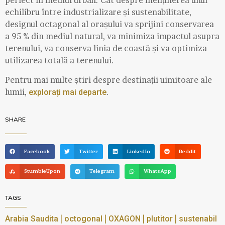
perfect în mediul urban. Cât despre menținerea unui
echilibru între industrializare și sustenabilitate,
designul octagonal al orașului va sprijini conservarea
a 95 % din mediul natural, va minimiza impactul asupra
terenului, va conserva linia de coastă și va optimiza
utilizarea totală a terenului.
Pentru mai multe știri despre destinații uimitoare ale
lumii,
.
explorați mai departe
SHARE
Facebook
Twitter
LinkedIn
Reddit
StumbleUpon
Telegram
WhatsApp
TAGS
|
|
|
|
Arabia Saudita
octogonal
OXAGON
plutitor
sustenabil