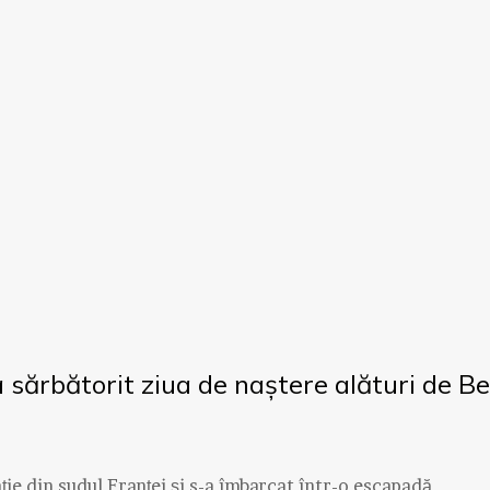
 sărbătorit ziua de naștere alături de B
ție din sudul Franței și s-a îmbarcat într-o escapadă