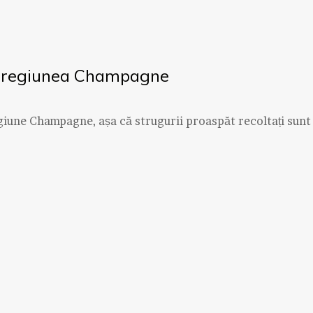
în regiunea Champagne
egiune Champagne, așa că strugurii proaspăt recoltați sunt