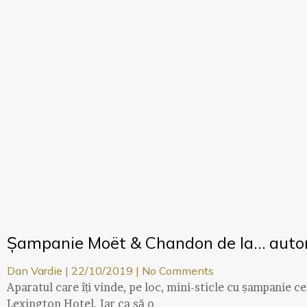
Șampanie Moët & Chandon de la… aut
Dan Vardie
22/10/2019
No Comments
Aparatul care îți vinde, pe loc, mini-sticle cu șampanie 
Lexington Hotel. Iar ca să o