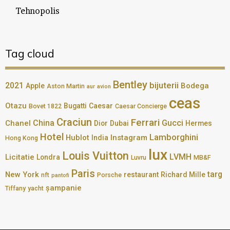
Tehnopolis
Tag cloud
Bentley
bijuterii
2021
Bodega
Apple
Aston Martin
aur
avion
ceas
Otazu
Bugatti
Caesar
Bovet 1822
Caesar Concierge
Craciun
Ferrari
China
Gucci
Chanel
Dior
Dubai
Hermes
Hotel
Lamborghini
Hublot
Instagram
India
Hong Kong
lux
Louis Vuitton
LVMH
Licitatie
Londra
Luvru
MB&F
Paris
targ
New York
restaurant
Richard Mille
nft
Porsche
pantofi
șampanie
Tiffany
yacht