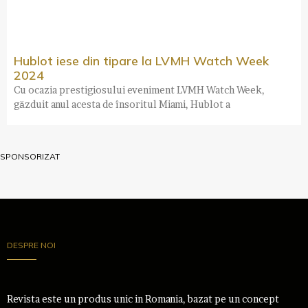
Hublot iese din tipare la LVMH Watch Week
2024
Cu ocazia prestigiosului eveniment LVMH Watch Week,
găzduit anul acesta de însoritul Miami, Hublot a
SPONSORIZAT
DESPRE NOI
Revista este un produs unic in Romania, bazat pe un concept