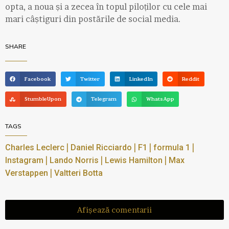
opta, a noua și a zecea în topul piloților cu cele mai
mari câștiguri din postările de social media.
SHARE
Facebook
Twitter
LinkedIn
Reddit
StumbleUpon
Telegram
WhatsApp
TAGS
|
|
|
|
Charles Leclerc
Daniel Ricciardo
F1
formula 1
|
|
|
Instagram
Lando Norris
Lewis Hamilton
Max
|
Verstappen
Valtteri Botta
Afișează comentarii