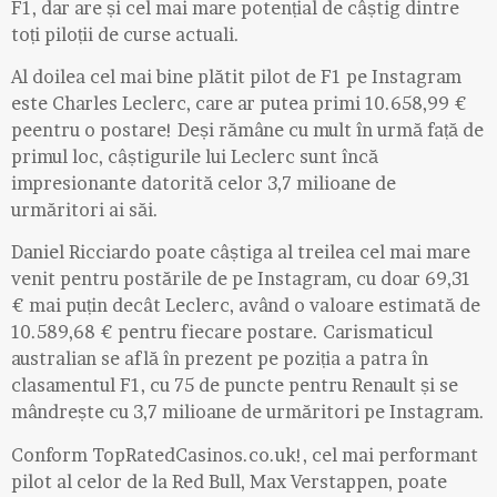
F1, dar are și cel mai mare potențial de câștig dintre
toți piloții de curse actuali.
Al doilea cel mai bine plătit pilot de F1 pe Instagram
este Charles Leclerc, care ar putea primi 10.658,99 €
peentru o postare! Deși rămâne cu mult în urmă față de
primul loc, câștigurile lui Leclerc sunt încă
impresionante datorită celor 3,7 milioane de
urmăritori ai săi.
Daniel Ricciardo poate câștiga al treilea cel mai mare
venit pentru postările de pe Instagram, cu doar 69,31
€ mai puțin decât Leclerc, având o valoare estimată de
10.589,68 € pentru fiecare postare. Carismaticul
australian se află în prezent pe poziția a patra în
clasamentul F1, cu 75 de puncte pentru Renault și se
mândrește cu 3,7 milioane de urmăritori pe Instagram.
Conform TopRatedCasinos.co.uk!, cel mai performant
pilot al celor de la Red Bull, Max Verstappen, poate