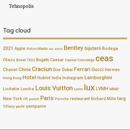
Tehnopolis
Tag cloud
Bentley
bijuterii
2021
Bodega
Apple
Aston Martin
aur
avion
ceas
Otazu
Bugatti
Caesar
Bovet 1822
Caesar Concierge
Craciun
Ferrari
China
Gucci
Chanel
Dior
Dubai
Hermes
Hotel
Lamborghini
Hublot
Instagram
India
Hong Kong
lux
Louis Vuitton
LVMH
Licitatie
Londra
Luvru
MB&F
Paris
targ
New York
restaurant
Richard Mille
nft
Porsche
pantofi
șampanie
Tiffany
yacht