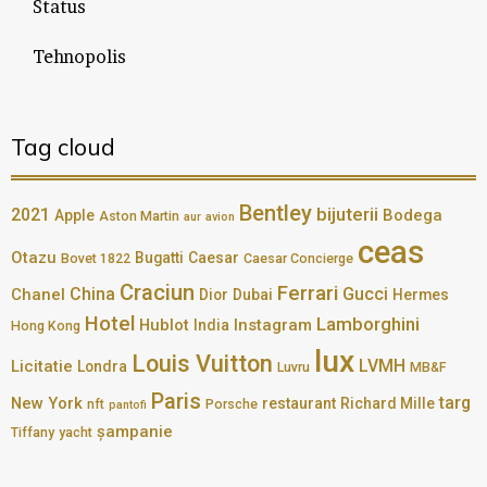
Status
Tehnopolis
Tag cloud
Bentley
bijuterii
2021
Bodega
Apple
Aston Martin
aur
avion
ceas
Otazu
Bugatti
Caesar
Bovet 1822
Caesar Concierge
Craciun
Ferrari
China
Gucci
Chanel
Dior
Dubai
Hermes
Hotel
Lamborghini
Hublot
Instagram
India
Hong Kong
lux
Louis Vuitton
LVMH
Licitatie
Londra
Luvru
MB&F
Paris
targ
New York
restaurant
Richard Mille
nft
Porsche
pantofi
șampanie
Tiffany
yacht