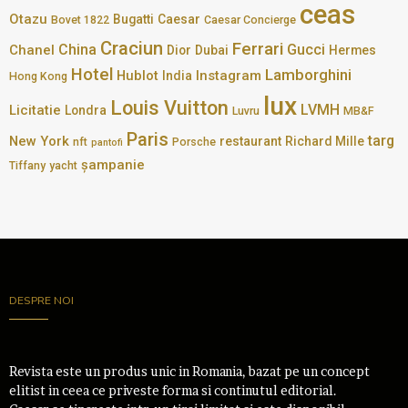
ceas
Otazu
Bugatti
Caesar
Bovet 1822
Caesar Concierge
Craciun
Ferrari
China
Gucci
Chanel
Dior
Dubai
Hermes
Hotel
Lamborghini
Hublot
Instagram
India
Hong Kong
lux
Louis Vuitton
LVMH
Licitatie
Londra
Luvru
MB&F
Paris
targ
New York
restaurant
Richard Mille
nft
Porsche
pantofi
șampanie
Tiffany
yacht
DESPRE NOI
Revista este un produs unic in Romania, bazat pe un concept
elitist in ceea ce priveste forma si continutul editorial.