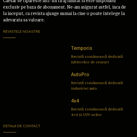
Caesar se tipareste intr-un tiraj limitat si este disponibil
exclusiv pe baza de abonament. Ne-am asigurat astfel, inca de
la inceput, ca revista ajunge numai la cine o poate întelege la
adevarata sa valoare.
REVISTELE NOASTRE
Temporis
Revistă românească dedicată
iubitorilor de ceasuri
AutoPro
Revistă românească dedicată
industriei auto
4x4
Revistă românească dedicată
4×4 și SUV-urilor
DETALII DE CONTACT