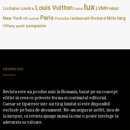
lux
Louis Vuitton
LVMH
Licitatie
Londra
Luvru
MB&F
Paris
targ
New York
restaurant
Richard Mille
nft
Porsche
pantofi
șampanie
Tiffany
yacht
DESPRE NOI
Revista este un produs unic in Romania, bazat pe un concept
elitist in ceea ce priveste forma si continutul editorial.
Caesar se tipareste intr-un tiraj limitat si este disponibil
exclusiv pe baza de abonament. Ne-am asigurat astfel, inca de
la inceput, ca revista ajunge numai la cine o poate întelege la
adevarata sa valoare.