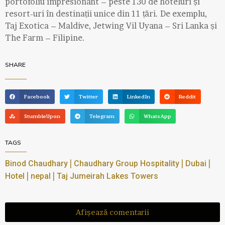
portofoliu impresionant – peste 130 de hoteluri și
resort-uri în destinații unice din 11 țări. De exemplu,
Taj Exotica – Maldive, Jetwing Vil Uyana – Sri Lanka și
The Farm – Filipine.
SHARE
Facebook
Twitter
LinkedIn
Reddit
StumbleUpon
Telegram
WhatsApp
TAGS
|
|
|
Binod Chaudhary
Chaudhary Group Hospitality
Dubai
|
|
Hotel
nepal
Taj Jumeirah Lakes Towers
Afișează comentarii