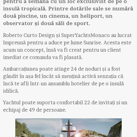
pentru a semăna cu un loc exclusivist de pe o
insulă tropicală. Printre dotările sale se numără
două piscine, un cinema, un heliport, un
observator și două săli de sport.
Roberto Curto Design și SuperYachtsMonaco au lucrat
împreună pentru a aduce pe lume Sunrise. Acesta este
acum un concept, însă va fi creat pentru un client
imediat ce comanda va fi plasată.
Ambarcațiunea poate atinge 24 de noduri și a fost
gândit în așa fel încât să mențină activă senzația că
încă te afli într-un ansamblu hotelier de pe o insulă
idilică.
Yachtul poate suporta confortabil 22 de invitați și un
echipaj de 49 de persoane.