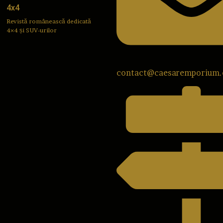
4x4
Revistă românească dedicată
4×4 și SUV-urilor
contact@caesaremporium