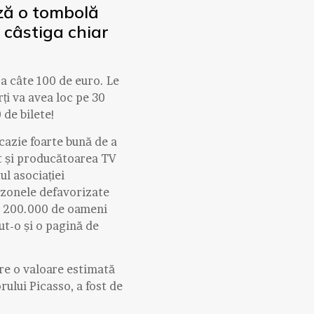
ează o tombolă
 câstiga chiar
 a câte 100 de euro. Le
ți va avea loc pe 30
 de bilete!
ocazie foarte bună de a
it și producătoarea TV
ul asociației
 zonele defavorizate
ru 200.000 de oameni
ut-o și o pagină de
are o valoare estimată
rului Picasso, a fost de