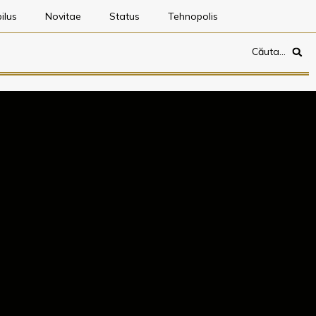
ilus
Novitae
Status
Tehnopolis
Căuta…