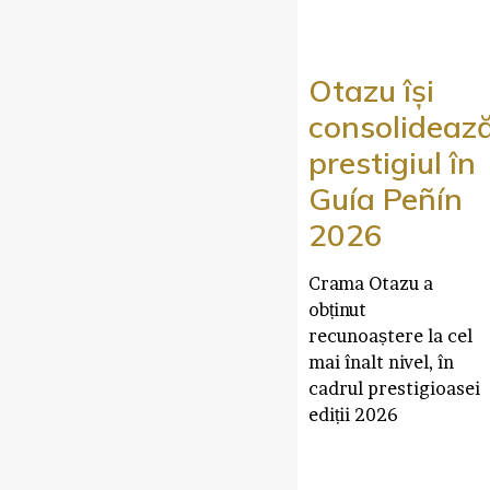
Otazu își
consolideaz
prestigiul în
Guía Peñín
2026
Crama Otazu a
obținut
recunoaștere la cel
mai înalt nivel, în
cadrul prestigioasei
ediții 2026