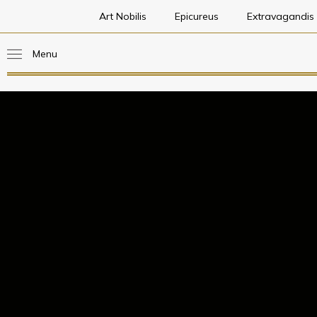
Art Nobilis
Epicureus
Extravagandis
Menu