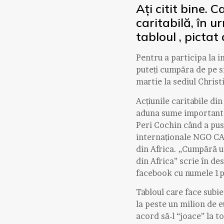
Ați citit bine. 
caritabilă, în 
tabloul , pictat
Pentru a participa la i
puteți cumpăra de pe s
martie la sediul Christ
Acțiunile caritabile di
aduna sume importante 
Peri Cochin când a pus 
internaționale NGO CAR
din Africa. „Cumpără u
din Africa” scrie în de
facebook cu numele 1
Tabloul care face subie
la peste un milion de e
acord să-l “joace” la t