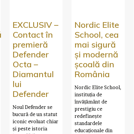
EXCLUSIV –
Nordic Elite
ă
Contact în
School, cea
premieră
mai sigură
Defender
și modernă
Octa –
școală din
Diamantul
România
lui
Nordic Elite School,
Defender
instituția de
învățământ de
Noul Defender se
prestigiu ce
bucură de un statut
redefinește
iconic evoluat chiar
standardele
și peste istoria
educaționale din