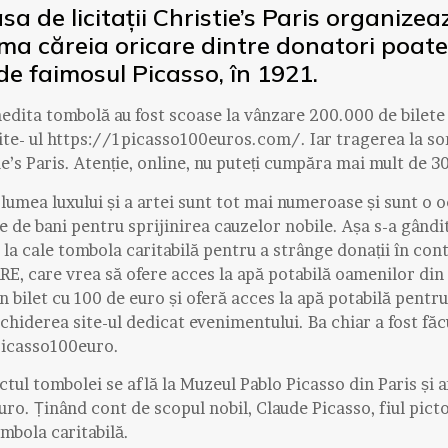
Casa de licitații Christie’s Paris organiz
urma căreia oricare dintre donatori poate
 de faimosul Picasso, în 1921.
nedita tombolă au fost scoase la vânzare 200.000 de bilete
ite- ul https://1picasso100euros.com/. Iar tragerea la sor
ie’s Paris. Atenție, online, nu puteți cumpăra mai mult de 30
n lumea luxului și a artei sunt tot mai numeroase și sunt o 
de bani pentru sprijinirea cauzelor nobile. Așa s-a gând
la cale tombola caritabilă pentru a strânge donații în cont
E, care vrea să ofere acces la apă potabilă oamenilor din
n bilet cu 100 de euro și oferă acces la apă potabilă pent
schiderea site-ul dedicat evenimentului. Ba chiar a fost făc
picasso100euro.
ctul tombolei se află la Muzeul Pablo Picasso din Paris și 
uro. Ținând cont de scopul nobil, Claude Picasso, fiul picto
ombola caritabilă.