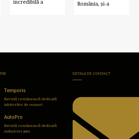
incredibilă a
România, și-a
TRE
DETALII DE CONTACT
Temporis
Revistă românească dedicată
iubitorilor de ceasuri
AutoPro
Revistă românească dedicată
industriei auto