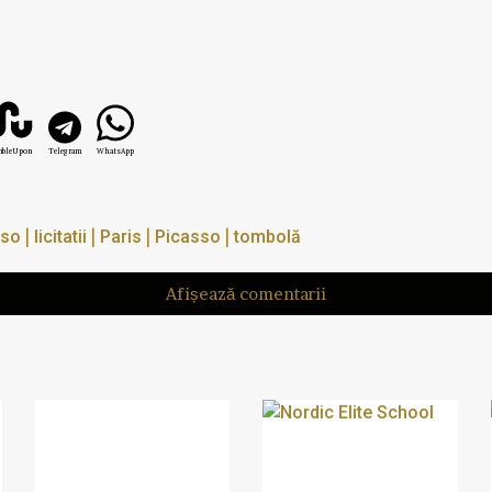
mbleUpon
Telegram
WhatsApp
|
|
|
|
sso
licitatii
Paris
Picasso
tombolă
Afișează comentarii