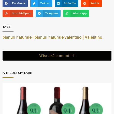
Facebook
Twitter
LinkedIn
Reddit
StumbleUpon
Telegram
WhatsApp
TAGS
|
|
blanuri naturale
blanuri naturale valentino
Valentino
Afișează comentarii
ARTICOLE SIMILARE