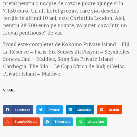
prețul pentru o noapte de cazare poate ajunge și la
7.150 euro. Un alt hotel grozav, care și-a deschis
porțile în ultimii 10 ani, este Corinthia London. Aici,
pentru 28.700 euro pe noapte, vă puteți caza într-un
„royal penthouse” de vis.
Topul este completet de Kokomo Private Island – Fiji,
La Réserve – Paris, Six Senses Zil Pasyon – Seyshelles,
Soneva Jani – Maldive, Song Saa Private Island –
Cambogia, The Silo – Le Cap (Africa de Sud) și Velaa
Private Island – Maldive.
SHARE
Facebook
Twitter
LinkedIn
Reddit
StumbleUpon
Telegram
WhatsApp