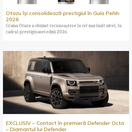
Otazu își consolidează prestigiul în Guía Peñín
2026
Crama Otazu a obținut recunoaștere la cel mai înalt nivel, în
cadrul prestigioasei ediții 2026
EXCLUSIV – Contact în premieră Defender Octa
– Diamantul lui Defender