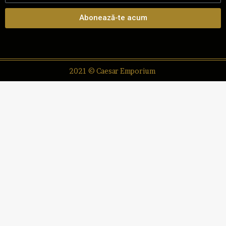
Abonează-te acum
2021 © Caesar Emporium