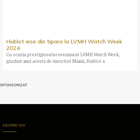
Hublot iese din tipare la LVMH Watch Week
2024
Cu ocazia prestigiosului eveniment LVMH Watch Week,
găzduit anul acesta de însoritul Miami, Hublot a
SPONSORIZAT
DESPRE NOI