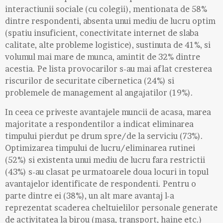
interactiunii sociale (cu colegii), mentionata de 58%
dintre respondenti, absenta unui mediu de lucru optim
(spatiu insuficient, conectivitate internet de slaba
calitate, alte probleme logistice), sustinuta de 41%, si
volumul mai mare de munca, amintit de 32% dintre
acestia. Pe lista provocarilor s-au mai aflat cresterea
riscurilor de securitate cibernetica (24%) si
problemele de management al angajatilor (19%).
In ceea ce priveste avantajele muncii de acasa, marea
majoritate a respondentilor a indicat eliminarea
timpului pierdut pe drum spre/de la serviciu (73%).
Optimizarea timpului de lucru/eliminarea rutinei
(52%) si existenta unui mediu de lucru fara restrictii
(43%) s-au clasat pe urmatoarele doua locuri in topul
avantajelor identificate de respondenti. Pentru o
parte dintre ei (38%), un alt mare avantaj l-a
reprezentat scaderea cheltuielilor personale generate
de activitatea la birou (masa, transport, haine etc.)