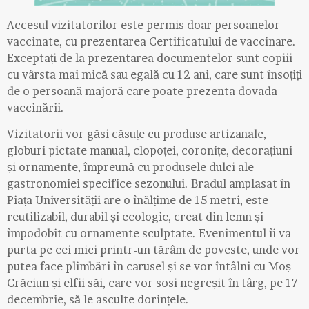
Accesul vizitatorilor este permis doar persoanelor
vaccinate, cu prezentarea Certificatului de vaccinare.
Exceptați de la prezentarea documentelor sunt copiii
cu vârsta mai mică sau egală cu 12 ani, care sunt însoțiți
de o persoană majoră care poate prezenta dovada
vaccinării.
Vizitatorii vor găsi căsuțe cu produse artizanale,
globuri pictate manual, clopoței, coronițe, decorațiuni
și ornamente, împreună cu produsele dulci ale
gastronomiei specifice sezonului. Bradul amplasat în
Piața Universității are o înălțime de 15 metri, este
reutilizabil, durabil și ecologic, creat din lemn și
împodobit cu ornamente sculptate. Evenimentul îi va
purta pe cei mici printr-un tărâm de poveste, unde vor
putea face plimbări în carusel și se vor întâlni cu Moș
Crăciun și elfii săi, care vor sosi negreșit în târg, pe 17
decembrie, să le asculte dorințele.