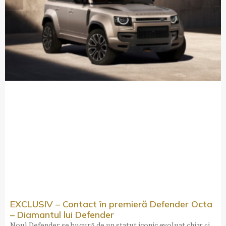
EXCLUSIV – Contact în premieră Defender Octa
– Diamantul lui Defender
Noul Defender se bucură de un statut iconic evoluat chiar și