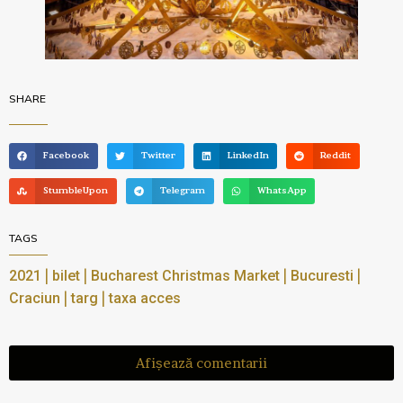
SHARE
Facebook
Twitter
LinkedIn
Reddit
StumbleUpon
Telegram
WhatsApp
TAGS
|
|
|
|
2021
bilet
Bucharest Christmas Market
Bucuresti
|
|
Craciun
targ
taxa acces
Afișează comentarii