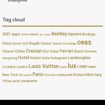
Tehnopolis
Tag cloud
Bentley
bijuterii
2021
Bodega
Apple
Aston Martin
aur
avion
ceas
Otazu
Bugatti
Caesar
Bovet 1822
Caesar Concierge
Craciun
Ferrari
China
Gucci
Chanel
Dior
Dubai
Hermes
Hotel
Lamborghini
Hublot
Instagram
India
Hong Kong
lux
Louis Vuitton
LVMH
Licitatie
Londra
Luvru
MB&F
Paris
targ
New York
restaurant
Richard Mille
nft
Porsche
pantofi
șampanie
Tiffany
yacht