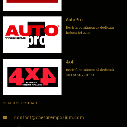
AutoPro
Revistă românească dedicată
industriei auto
4x4
Revistă românească dedicată
4×4 și SUV-urilor
DETALII DE CONTACT
contact@caesaremporium.com