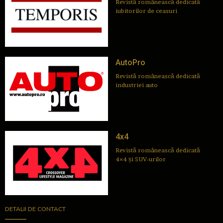
Revistă românească dedicată
iubitorilor de ceasuri
AutoPro
Revistă românească dedicată
industriei auto
4x4
Revistă românească dedicată
4×4 și SUV-urilor
DETALII DE CONTACT