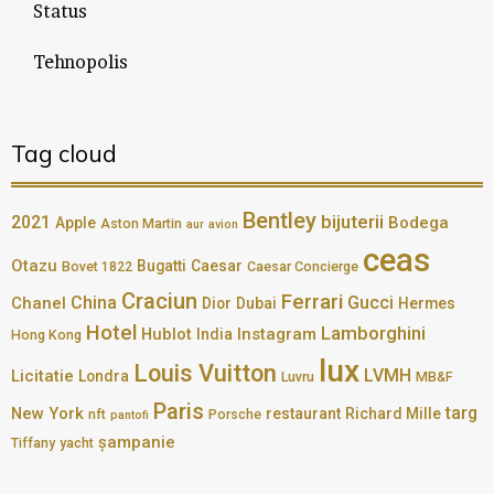
Status
Tehnopolis
Tag cloud
Bentley
bijuterii
2021
Bodega
Apple
Aston Martin
aur
avion
ceas
Otazu
Bugatti
Caesar
Bovet 1822
Caesar Concierge
Craciun
Ferrari
China
Gucci
Chanel
Dior
Dubai
Hermes
Hotel
Lamborghini
Hublot
Instagram
India
Hong Kong
lux
Louis Vuitton
LVMH
Licitatie
Londra
Luvru
MB&F
Paris
targ
New York
restaurant
Richard Mille
nft
Porsche
pantofi
șampanie
Tiffany
yacht