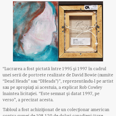
“Lucrarea a fost pictată între 1995 şi 1997 în cadrul
unei serii de portrete realizate de David Bowie (numite
“Dead Heads” sau “DHeads”)”, reprezentându-l pe artist
sau pe apropiaţi ai acestuia, a explicat Rob Cowley
înaintea licitaţiei. “Este semnat şi datat 1997, pe
verso”, a precizat acesta.
Tabloul a fost achiziţionat de un colecţionar american
contra sumei de 108.120 de dolari canadieni (taxe