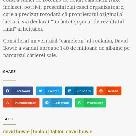
incluse), potrivit preşedintelui casei organizatoare,
care a precizat totodată că proprietarul original al
lucrării s-a declarat “încântat şi şocat de rezultatul
final” al licitaţiei.
Considerat un veritabil “cameleon” al rockului, David
Bowie a vândut aproape 140 de milioane de albume pe
parcursul carierei sale.
SHARE
Facebook
Twitter
LinkedIn
Reddit
StumbleUpon
Telegram
WhatsApp
TAGS
|
|
david bowie
tablou
tablou david bowie