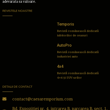
adevarata sa valoare.
REVISTELE NOASTRE
Temporis
Revistă românească dedicată
iubitorilor de ceasuri
AutoPro
Revistă românească dedicată
industriei auto
4x4
Revistă românească dedicată
4×4 și SUV-urilor
DETALII DE CONTACT
contact@caesaremporium.com
Bd. Expozitiei nr. 4, intrarea B, parcarea B, sect. 1,