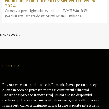
Hublot iese din tipare la LVMH Watch Week
2024
Cu ocazia prestigiosului eveniment LVMH Watch Week,
găzduit anul acesta de însoritul Miami, Hublot a
SPONSORIZAT
DESPRE NOI
Revista este un produs unic in Romania, bazat pe un concept
elitist in ceea ce priveste forma si continutul editorial.
Caesar se tipareste intr-un tiraj limitat si este disponibil
exclusiv pe baza de abonament. Ne-am asigurat astfel, inca de
la inceput, ca revista ajunge numai la cine o poate întelege la