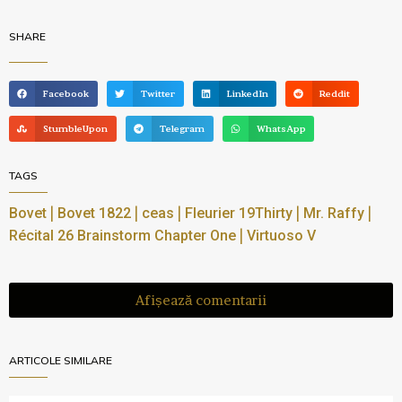
SHARE
Facebook
Twitter
LinkedIn
Reddit
StumbleUpon
Telegram
WhatsApp
TAGS
|
|
|
|
|
Bovet
Bovet 1822
ceas
Fleurier 19Thirty
Mr. Raffy
|
Récital 26 Brainstorm Chapter One
Virtuoso V
Afișează comentarii
ARTICOLE SIMILARE