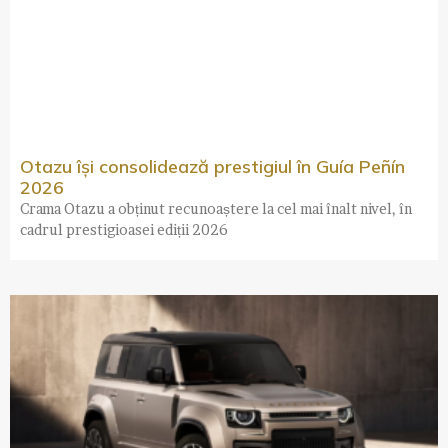
Otazu își consolidează prestigiul în Guía Peñín
2026
Crama Otazu a obținut recunoaștere la cel mai înalt nivel, în
cadrul prestigioasei ediții 2026