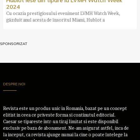
Hublot iese din tipare la LVMH Watch Week
2024
Cu ocazia prestigiosului eveniment LVMH Watch Week,
găzduit anul acesta de însoritul Miami, Hublot a
SPONSORIZAT
DESPRE NOI
Revista este un produs unic in Romania, bazat pe un concept
elitist in ceea ce priveste forma si continutul editorial.
Caesar se tipareste intr-un tiraj limitat si este disponibil
exclusiv pe baza de abonament. Ne-am asigurat astfel, inca de
la inceput, ca revista ajunge numai la cine o poate întelege la