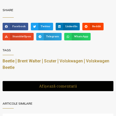
SHARE
Facebook
Twitter
LinkedIn
Reddit
StumbleUpon
Telegram
WhatsApp
TAGS
|
|
|
|
Beetle
Brent Walter
Scuter
Volskwagen
Volskwagen
Beetle
Afișează comentarii
ARTICOLE SIMILARE