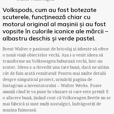
Volkspods, cum au fost botezate
scuterele, funcținează chiar cu
motorul original al mașinii și au fost
vopsite în culorile iconice ale mărcii –
albastru deschis și verde pastel.
Brent Walter e pasionat de bricolaj și iubește să ofere
o nouă viață obiectelor vechi. Așa i-a venit ideea să
transforme un Volkswagen buburuză vechi, într-un
scuter. Ideea s-a dovedit una tare bună, dacă ne uităm
cât de fain arată rezultatul! Pentru mai multe detalii
despre simpaticul proiect, urmăriți pagina de
Instagram a inventatorului – Walter Werks. Poate
anunță când le va pune în vânzare și care este prețul! E
o afacere bună, ținând cont că Volkswagen Beetle nu se
mai fabrică și sunt mulți nostalgici, îndrăgostiți de
mașina faimoasă.