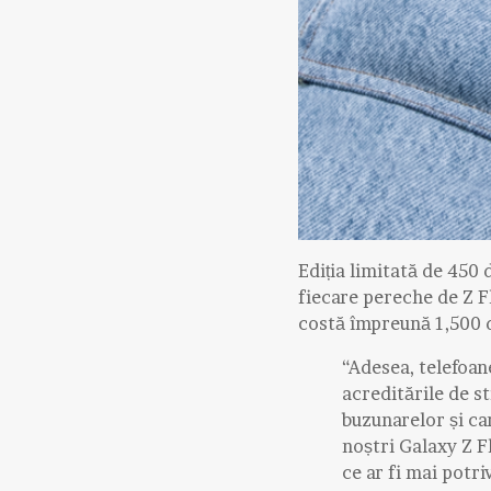
Ediția limitată de 450 d
fiecare pereche de Z Fl
costă împreună 1,500 d
“Adesea, telefoan
acreditările de s
buzunarelor și ca
noștri Galaxy Z Fl
ce ar fi mai potr