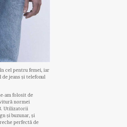
 în cel pentru femei, iar
 de jeans și telefonul
ne-am folosit de
ovitură normei
 Utilizatorii
gn și buzunar, și
ereche perfectă de