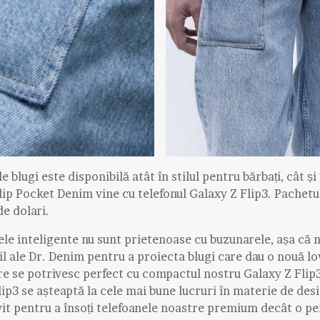
e blugi este disponibilă atât în stilul pentru bărbați, cât și
ip Pocket Denim vine cu telefonul Galaxy Z Flip3. Pachetul
e dolari.
ele inteligente nu sunt prietenoase cu buzunarele, așa că 
til ale Dr. Denim pentru a proiecta blugi care dau o nouă l
re se potrivesc perfect cu compactul nostru Galaxy Z Flip3.
ip3 se așteaptă la cele mai bune lucruri în materie de desi
ivit pentru a însoți telefoanele noastre premium decât o p