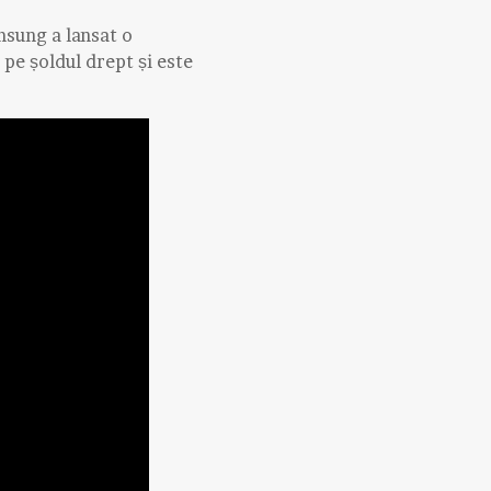
msung a lansat o
 pe șoldul drept și este