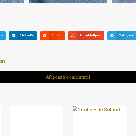
er
LinkedIn
Reddit
StumbleUpon
Telegram
fon
Afișează comentarii