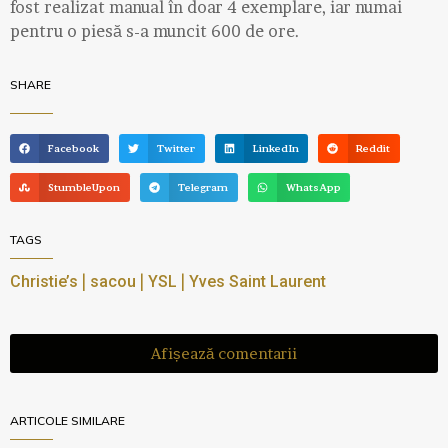
fost realizat manual în doar 4 exemplare, iar numai
pentru o piesă s-a muncit 600 de ore.
SHARE
Facebook
Twitter
LinkedIn
Reddit
StumbleUpon
Telegram
WhatsApp
TAGS
|
|
|
Christie’s
sacou
YSL
Yves Saint Laurent
Afișează comentarii
ARTICOLE SIMILARE