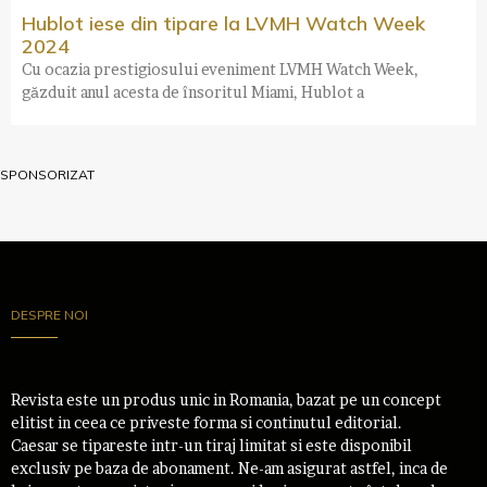
Hublot iese din tipare la LVMH Watch Week
2024
Cu ocazia prestigiosului eveniment LVMH Watch Week,
găzduit anul acesta de însoritul Miami, Hublot a
SPONSORIZAT
DESPRE NOI
Revista este un produs unic in Romania, bazat pe un concept
elitist in ceea ce priveste forma si continutul editorial.
Caesar se tipareste intr-un tiraj limitat si este disponibil
exclusiv pe baza de abonament. Ne-am asigurat astfel, inca de