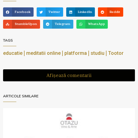
Facebook
Twitter
LinkedIn
Reddit
StumbleUpon
Telegram
WhatsApp
TAGS
|
|
|
|
educatie
meditatii online
platforma
studiu
Tootor
Afișează comentarii
ARTICOLE SIMILARE