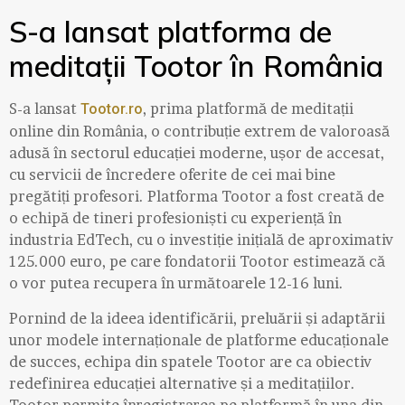
S-a lansat platforma de
meditații Tootor în România
S-a lansat
, prima platformă de meditații
Tootor.ro
online din România, o contribuție extrem de valoroasă
adusă în sectorul educației moderne, ușor de accesat,
cu servicii de încredere oferite de cei mai bine
pregătiți profesori. Platforma Tootor a fost creată de
o echipă de tineri profesioniști cu experiență în
industria EdTech, cu o investiție inițială de aproximativ
125.000 euro, pe care fondatorii Tootor estimează că
o vor putea recupera în următoarele 12-16 luni.
Pornind de la ideea identificării, preluării și adaptării
unor modele internaționale de platforme educaționale
de succes, echipa din spatele Tootor are ca obiectiv
redefinirea educației alternative și a meditațiilor.
Tootor permite înregistrarea pe platformă în una din