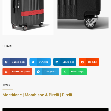
SHARE
Facebook
Twitter
LinkedIn
Reddit
StumbleUpon
Telegram
WhatsApp
TAGS
|
|
Montblanc
Montblanc & Pirelli
Pirelli