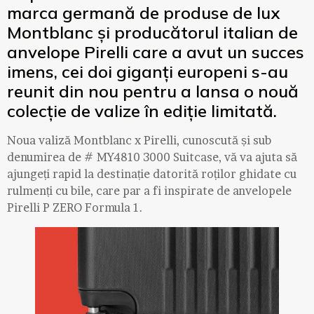
marca germană de produse de lux
Montblanc și producătorul italian de
anvelope Pirelli care a avut un succes
imens, cei doi giganți europeni s-au
reunit din nou pentru a lansa o nouă
colecție de valize în ediție limitată.
Noua valiză Montblanc x Pirelli, cunoscută și sub
denumirea de # MY4810 3000 Suitcase, vă va ajuta să
ajungeți rapid la destinație datorită roților ghidate cu
rulmenți cu bile, care par a fi inspirate de anvelopele
Pirelli P ZERO Formula 1.