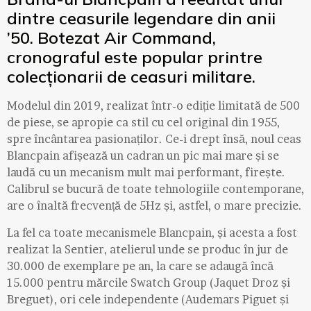
dintre ceasurile legendare din anii
’50. Botezat Air Command,
cronograful este popular printre
colecționarii de ceasuri militare.
Modelul din 2019, realizat într-o ediție limitată de 500
de piese, se apropie ca stil cu cel original din 1955,
spre încântarea pasionaților. Ce-i drept însă, noul ceas
Blancpain afișează un cadran un pic mai mare și se
laudă cu un mecanism mult mai performant, firește.
Calibrul se bucură de toate tehnologiile contemporane,
are o înaltă frecvență de 5Hz și, astfel, o mare precizie.
La fel ca toate mecanismele Blancpain, și acesta a fost
realizat la Sentier, atelierul unde se produc în jur de
30.000 de exemplare pe an, la care se adaugă încă
15.000 pentru mărcile Swatch Group (Jaquet Droz și
Breguet), ori cele independente (Audemars Piguet și