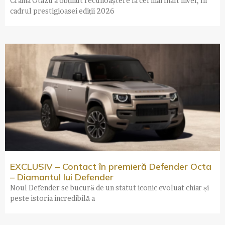
Crama Otazu a obținut recunoaștere la cel mai înalt nivel, în
cadrul prestigioasei ediții 2026
EXCLUSIV – Contact în premieră Defender Octa
– Diamantul lui Defender
Noul Defender se bucură de un statut iconic evoluat chiar și
peste istoria incredibilă a