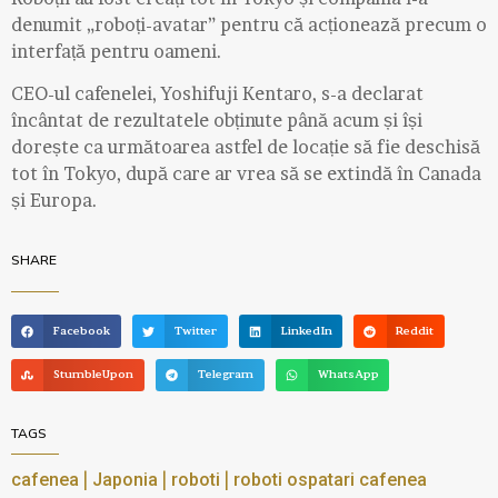
denumit „roboți-avatar” pentru că acționează precum o
interfață pentru oameni.
CEO-ul cafenelei, Yoshifuji Kentaro, s-a declarat
încântat de rezultatele obținute până acum și își
dorește ca următoarea astfel de locație să fie deschisă
tot în Tokyo, după care ar vrea să se extindă în Canada
și Europa.
SHARE
Facebook
Twitter
LinkedIn
Reddit
StumbleUpon
Telegram
WhatsApp
TAGS
|
|
|
cafenea
Japonia
roboti
roboti ospatari cafenea