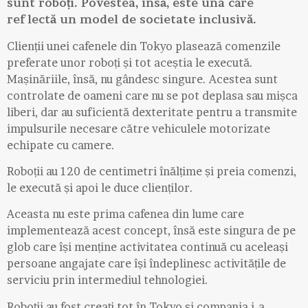
sunt roboți. Povestea, însă, este una care
reflectă un model de societate inclusivă.
Clienții unei cafenele din Tokyo plasează comenzile
preferate unor roboți și tot aceștia le execută.
Mașinăriile, însă, nu gândesc singure. Acestea sunt
controlate de oameni care nu se pot deplasa sau mișca
liberi, dar au suficientă dexteritate pentru a transmite
impulsurile necesare către vehiculele motorizate
echipate cu camere.
Roboții au 120 de centimetri înălțime și preia comenzi,
le execută și apoi le duce clienților.
Aceasta nu este prima cafenea din lume care
implementează acest concept, însă este singura de pe
glob care își menține activitatea continuă cu aceleași
persoane angajate care își îndeplinesc activitățile de
serviciu prin intermediul tehnologiei.
Roboții au fost creați tot în Tokyo și compania i-a