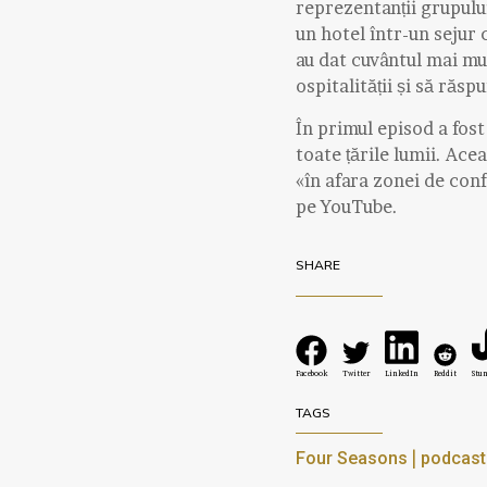
reprezentanții grupulu
un hotel într-un sejur
au dat cuvântul mai mu
ospitalității și să răs
În primul episod a fost
toate țările lumii. Ace
«în afara zonei de conf
pe YouTube.
SHARE
Facebook
Twitter
LinkedIn
Reddit
Stu
TAGS
|
Four Seasons
podcast