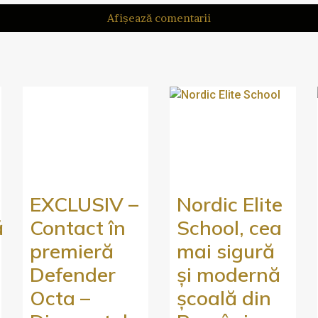
Afișează comentarii
EXCLUSIV –
Nordic Elite
ă
Contact în
School, cea
premieră
mai sigură
Defender
și modernă
Octa –
școală din