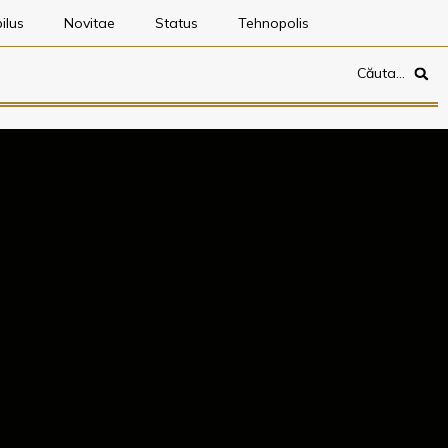
ilus
Novitae
Status
Tehnopolis
Căuta…