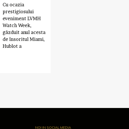
Cu ocazia
prestigiosului
eveniment LVMH
Watch Week,
găzduit anul acesta
de însoritul Miami,
Hublot a
NOI IN SOCIAL MEDIA