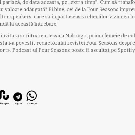
i pariază, de data aceasta, pe „extra timp”. Cum să transf
 cu valoare adăugată? Ei bine, cei de la Four Seasons împre
ltor speakers, care să împărtășească clienților viziunea l
pundă la această întrebare.
 invitată scriitoarea Jessica Nabongo, prima femeie de cul
asta i-a povestit redactorului revistei Four Seasons despre
ort». Podcast-ul Four Seasons poate fi ascultat pe Spotify
mbleUpon
Telegram
WhatsApp