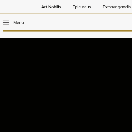
Art Nobilis
Epicureus
Extravagandis
Menu