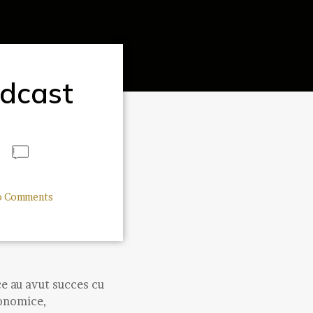
odcast
 Comments
ce au avut succes cu
ronomice,