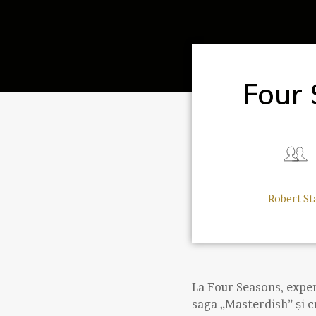
Four 
Robert St
La Four Seasons, experi
saga „Masterdish” și cr