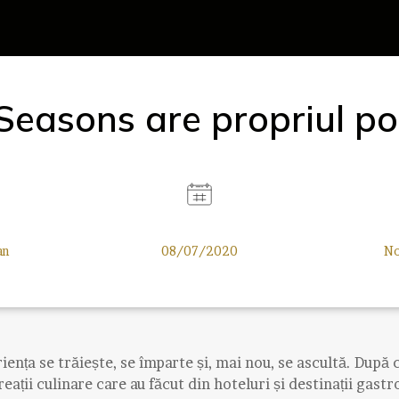
Seasons are propriul p
an
08/07/2020
No
ența se trăiește, se împarte și, mai nou, se ascultă. După 
eații culinare care au făcut din hoteluri și destinații gast