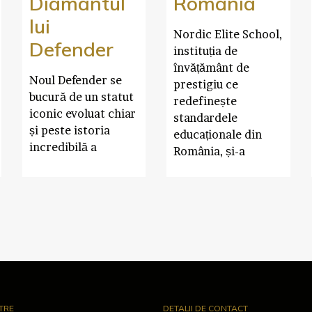
Diamantul
România
lui
Nordic Elite School,
Defender
instituția de
învățământ de
Noul Defender se
prestigiu ce
bucură de un statut
redefinește
iconic evoluat chiar
standardele
și peste istoria
educaționale din
incredibilă a
România, și-a
TRE
DETALII DE CONTACT