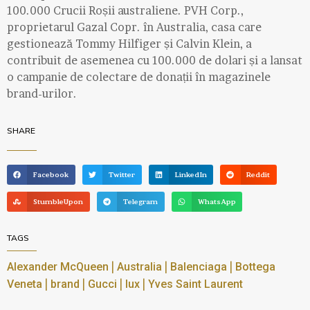
100.000 Crucii Roșii australiene. PVH Corp.,
proprietarul Gazal Copr. în Australia, casa care
gestionează Tommy Hilfiger și Calvin Klein, a
contribuit de asemenea cu 100.000 de dolari și a lansat
o campanie de colectare de donații în magazinele
brand-urilor.
SHARE
Facebook
Twitter
LinkedIn
Reddit
StumbleUpon
Telegram
WhatsApp
TAGS
|
|
|
Alexander McQueen
Australia
Balenciaga
Bottega
|
|
|
|
Veneta
brand
Gucci
lux
Yves Saint Laurent