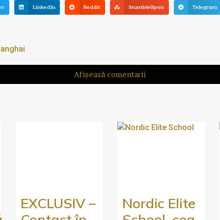
er
LinkedIn
Reddit
StumbleUpon
Telegram
anghai
Afișează comentarii
EXCLUSIV –
Nordic Elite
ă
Contact în
School, cea