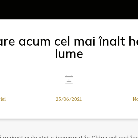
re acum cel mai înalt h
lume
iei
25/06/2021
No
 majoritar de stat a inaugurat în China cel mai îna