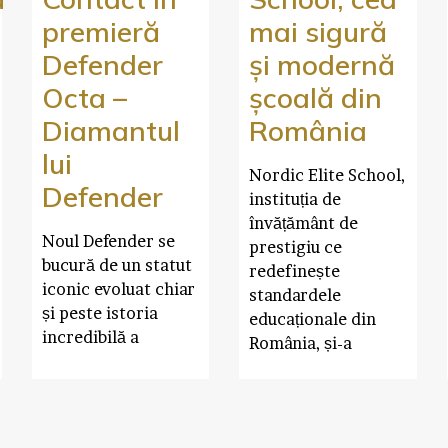
premieră
mai sigură
Defender
și modernă
Octa –
școală din
Diamantul
România
lui
Nordic Elite School,
Defender
instituția de
învățământ de
Noul Defender se
prestigiu ce
bucură de un statut
redefinește
iconic evoluat chiar
standardele
și peste istoria
educaționale din
incredibilă a
România, și-a