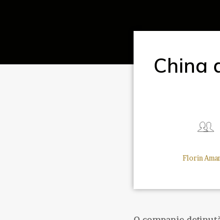
China a
Florin Amar
O companie deținută