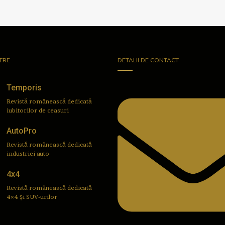
TRE
DETALII DE CONTACT
Temporis
Revistă românească dedicată
iubitorilor de ceasuri
AutoPro
Revistă românească dedicată
industriei auto
4x4
Revistă românească dedicată
4×4 și SUV-urilor