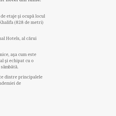
de etaje şi ocupă locul
 Khalifa (828 de metri)
al Hotels, al cărui
omice, aşa cum este
l şi echipat cu o
e sâmbătă.
rte dintre principalele
andemiei de