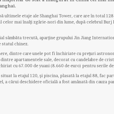
hanghai.
ă ultimele etaje ale Shanghai Tower, care are în total 128 
l celor mai înalţi zgârie-nori din lume, după celebrul Burj
ial sâmbăta trecută, aparţine grupului Jin Jiang Internation
 statul chinez.
ere, dintre care unele pot fi închiriate cu preţuri astron
 dintre apartamentele sale, decorat cu candelabre de crista
chiriat cu 67.000 de yuani (8.660 de euro) pentru serile d
situat la etajul 120, şi piscina, plasată la etajul 88, fac pa
tel, a cărui deschidere oficială a fost amânată din cauza p