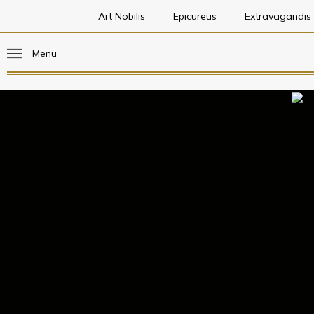
Art Nobilis
Epicureus
Extravagandis
Menu