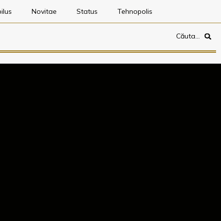
ilus
Novitae
Status
Tehnopolis
Căuta…