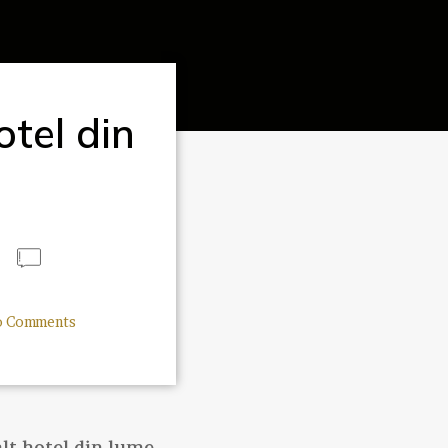
otel din
 Comments
lt hotel din lume.