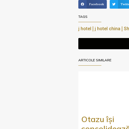
Facebook
Twitt
TAGS
|
|
j hotel
j hotel china
Sh
ARTICOLE SIMILARE
Otazu își
consolideaz