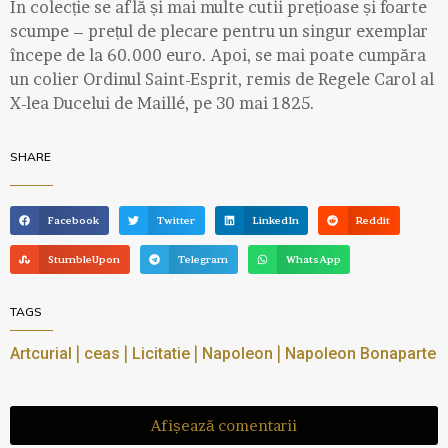
În colecție se află și mai multe cutii prețioase și foarte
scumpe – prețul de plecare pentru un singur exemplar
începe de la 60.000 euro. Apoi, se mai poate cumpăra
un colier Ordinul Saint-Esprit, remis de Regele Carol al
X-lea Ducelui de Maillé, pe 30 mai 1825.
SHARE
Facebook
Twitter
LinkedIn
Reddit
StumbleUpon
Telegram
WhatsApp
TAGS
|
|
|
|
Artcurial
ceas
Licitatie
Napoleon
Napoleon Bonaparte
Afișează comentarii