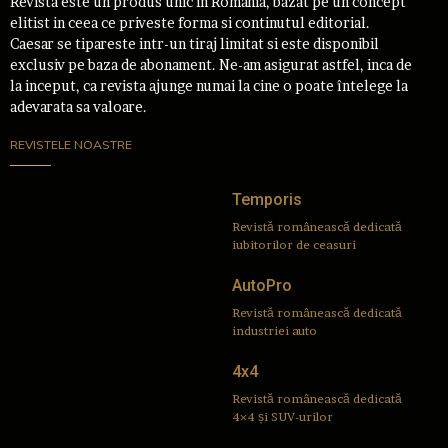
Revista este un produs unic in Romania, bazat pe un concept
elitist in ceea ce priveste forma si continutul editorial.
Caesar se tipareste intr-un tiraj limitat si este disponibil
exclusiv pe baza de abonament. Ne-am asigurat astfel, inca de
la inceput, ca revista ajunge numai la cine o poate întelege la
adevarata sa valoare.
REVISTELE NOASTRE
Temporis
Revistă românească dedicată
iubitorilor de ceasuri
AutoPro
Revistă românească dedicată
industriei auto
4x4
Revistă românească dedicată
4×4 și SUV-urilor