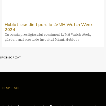
Hublot iese din tipare la LVMH Watch Week
2024
Cu ocazia prestigiosului eveniment LVMH Watch Week,
găzduit anul acesta de însoritul Miami, Hublot a
SPONSORIZAT
DESPRE NOI