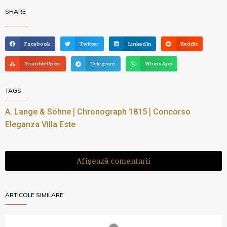
SHARE
Facebook
Twitter
LinkedIn
Reddit
StumbleUpon
Telegram
WhatsApp
TAGS
|
|
A. Lange & Söhne
Chronograph 1815
Concorso
Eleganza Villa Este
Afișează comentarii
ARTICOLE SIMILARE