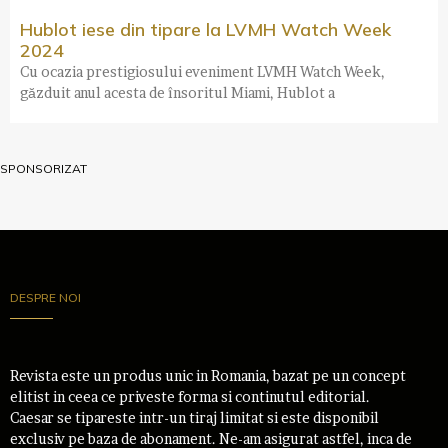
Hublot iese din tipare la LVMH Watch Week
2024
Cu ocazia prestigiosului eveniment LVMH Watch Week,
găzduit anul acesta de însoritul Miami, Hublot a
SPONSORIZAT
DESPRE NOI
Revista este un produs unic in Romania, bazat pe un concept
elitist in ceea ce priveste forma si continutul editorial.
Caesar se tipareste intr-un tiraj limitat si este disponibil
exclusiv pe baza de abonament. Ne-am asigurat astfel, inca de