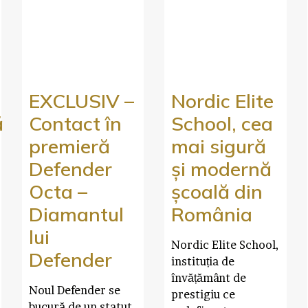
EXCLUSIV –
Nordic Elite
ă
Contact în
School, cea
premieră
mai sigură
Defender
și modernă
Octa –
școală din
Diamantul
România
lui
Nordic Elite School,
Defender
instituția de
învățământ de
Noul Defender se
prestigiu ce
bucură de un statut