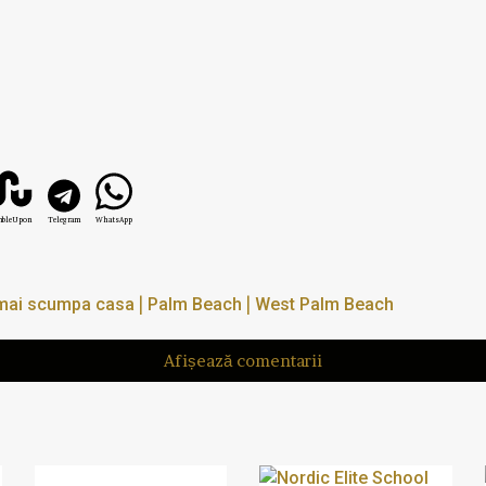
mbleUpon
Telegram
WhatsApp
|
|
mai scumpa casa
Palm Beach
West Palm Beach
Afișează comentarii