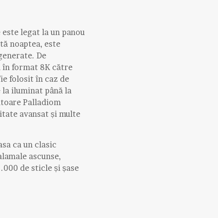
 este legat la un panou
ată noaptea, este
 generate. De
i în format 8K către
ie folosit în caz de
 la iluminat până la
atoare Palladiom
tate avansat și multe
asa ca un clasic
balamale ascunse,
.000 de sticle și șase