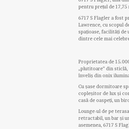
pentru prețul de 17,75 
6717 S Flagler a fost p
Lawrence, cu scopul de
spațioase, facilități d
dintre cele mai celebr
Proprietatea de 15.000 
„plutitoare” din sticlă, 
înveliș din onix ilumin
Cu șase dormitoare spa
copleșitor de lux și co
casă de oaspeți, un bir
Lounge-ul de pe terasa 
retractabil, un bar și 
asemenea, 6717 S Flagle