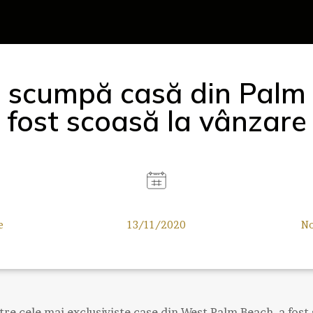
 scumpă casă din Palm
fost scoasă la vânzare
e
13/11/2020
No
ntre cele mai exclusiviste case din West Palm Beach, a fost