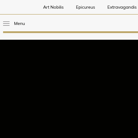
Art Nobilis
Epicureus
Extravagandis
Menu