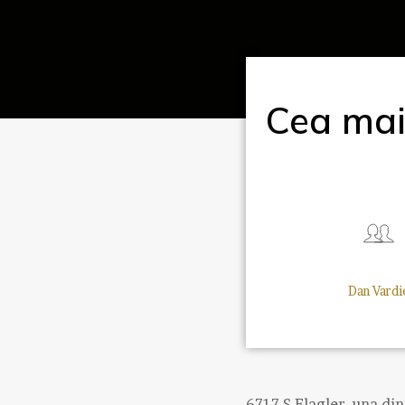
Cea mai
Dan Vardi
6717 S Flagler, una di