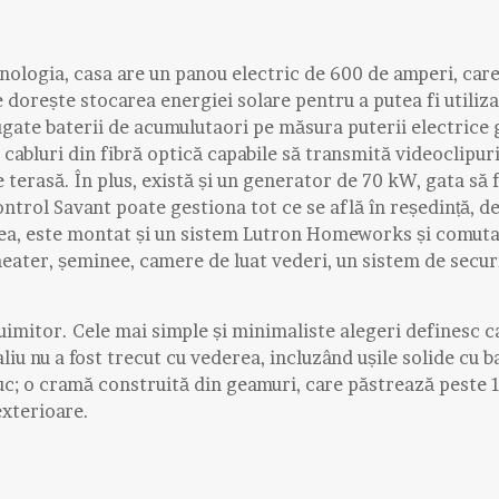
hnologia, casa are un panou electric de 600 de amperi, care
 dorește stocarea energiei solare pentru a putea fi utiliz
ugate baterii de acumulutaori pe măsura puterii electrice
 cabluri din fibră optică capabile să transmită videoclipur
 terasă. În plus, există și un generator de 70 kW, gata să f
ntrol Savant poate gestiona tot ce se află în reședință, de
ea, este montat și un sistem Lutron Homeworks și comut
ater, șeminee, camere de luat vederi, un sistem de securi
uimitor. Cele mai simple și minimaliste alegeri definesc c
iu nu a fost trecut cu vederea, incluzând ușile solide cu 
uc; o cramă construită din geamuri, care păstrează peste 1
exterioare.