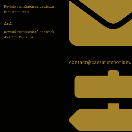
Revistă românească dedicată
industriei auto
4x4
Revistă românească dedicată
4×4 și SUV-urilor
contact@caesaremporium