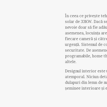
În ceea ce privește te
solar de 33KW. Dacă se
nevoie doar să fie adă
asemenea, locuința are
fiecare cameră și către
urgență. Sistemul de co
securitate. De asemen
programabile, home the
altele.
Designul interior este 
atemporal. Niciun detal
dulapuri din lemn de n
șeminee interioare și 