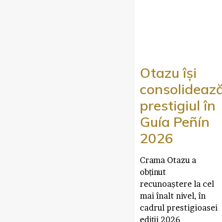
Otazu își
consolideaz
prestigiul în
Guía Peñín
2026
Crama Otazu a
obținut
recunoaștere la cel
mai înalt nivel, în
cadrul prestigioasei
ediții 2026