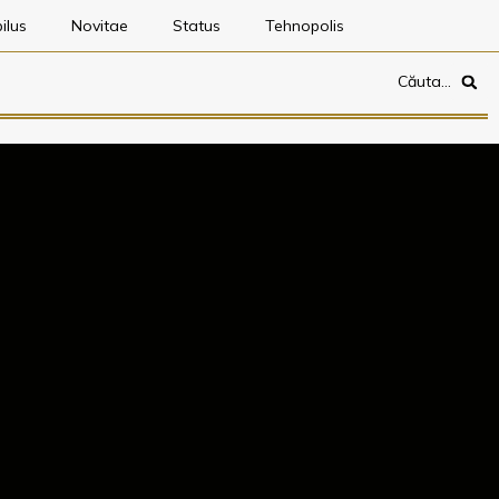
ilus
Novitae
Status
Tehnopolis
Căuta…