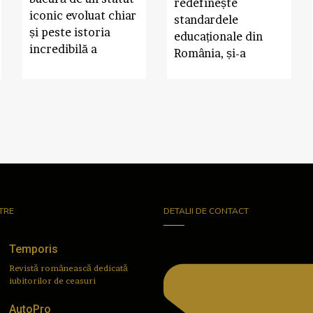
redefinește
iconic evoluat chiar
standardele
și peste istoria
educaționale din
incredibilă a
România, și-a
TRE
DETALII DE CONTACT
Temporis
Revistă românească dedicată
iubitorilor de ceasuri
AutoPro