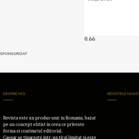
SPONSORIZAT
DESPRE NOI
REVISTELE NOAS
Revista este un produs unic in Romania, bazat
pe un concept elitist in ceea ce priveste
forma si continutul editorial.
Caesar se tipareste intr-un tiraj limitat si este