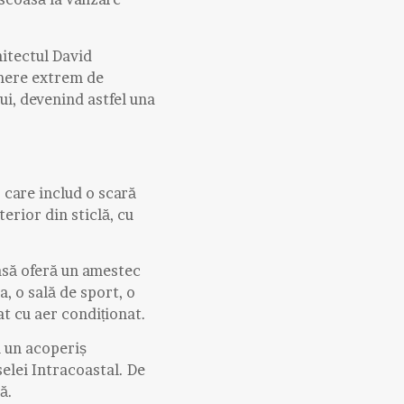
hitectul David
amere extrem de
lui, devenind astfel una
, care includ o scară
nterior din sticlă, cu
asă oferă un amestec
a, o sală de sport, o
at cu aer condiționat.
u un acoperiș
selei Intracoastal. De
ă.