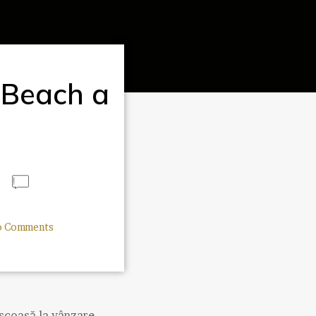
 Beach a
 Comments
 scoasă la vânzare