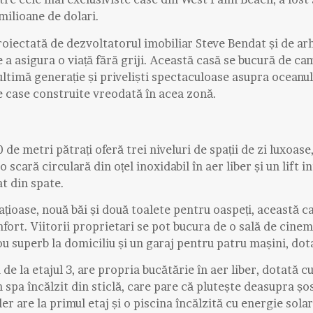
milioane de dolari.
roiectată de dezvoltatorul imobiliar Steve Bendat și de ar
 a asigura o viață fără griji. Această casă se bucură de c
e ultimă generație și priveliști spectaculoase asupra oceanu
e case construite vreodată în acea zonă.
de metri pătrați oferă trei niveluri de spații de zi luxoase
o scară circulară din oțel inoxidabil în aer liber și un lift i
at din spate.
țioase, nouă băi și două toalete pentru oaspeți, această c
nfort. Viitorii proprietari se pot bucura de o sală de cinem
ou superb la domiciliu și un garaj pentru patru mașini, dot
de la etajul 3, are propria bucătărie în aer liber, dotată c
un spa încălzit din sticlă, care pare că plutește deasupra șo
r are la primul etaj și o piscina încălzită cu energie solar