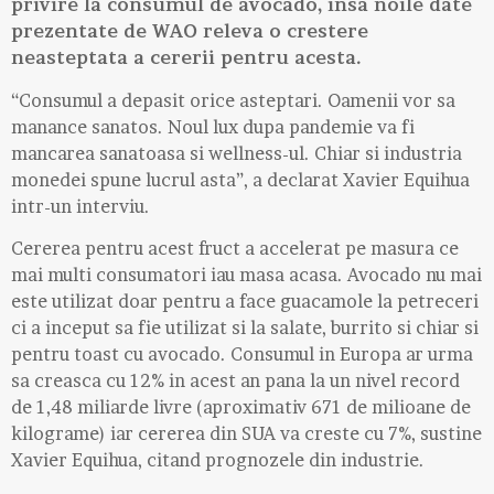
privire la consumul de avocado, insa noile date
prezentate de WAO releva o crestere
neasteptata a cererii pentru acesta.
“Consumul a depasit orice asteptari. Oamenii vor sa
manance sanatos. Noul lux dupa pandemie va fi
mancarea sanatoasa si wellness-ul. Chiar si industria
monedei spune lucrul asta”, a declarat Xavier Equihua
intr-un interviu.
Cererea pentru acest fruct a accelerat pe masura ce
mai multi consumatori iau masa acasa. Avocado nu mai
este utilizat doar pentru a face guacamole la petreceri
ci a inceput sa fie utilizat si la salate, burrito si chiar si
pentru toast cu avocado. Consumul in Europa ar urma
sa creasca cu 12% in acest an pana la un nivel record
de 1,48 miliarde livre (aproximativ 671 de milioane de
kilograme) iar cererea din SUA va creste cu 7%, sustine
Xavier Equihua, citand prognozele din industrie.