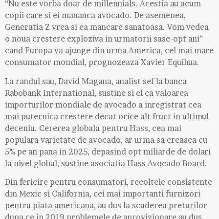
“Nu este vorba doar de millennials. Acestia au acum
copii care si ei mananca avocado. De asemenea,
Generatia Z vrea si ea mancare sanatoasa. Vom vedea
o noua crestere exploziva in urmatorii sase-opt ani”
cand Europa va ajunge din urma America, cel mai mare
consumator mondial, prognozeaza Xavier Equihua.
La randul sau, David Magana, analist sef la banca
Rabobank International, sustine si el ca valoarea
importurilor mondiale de avocado a inregistrat cea
mai puternica crestere decat orice alt fruct in ultimul
deceniu. Cererea globala pentru Hass, cea mai
populara varietate de avocado, ar urma sa creasca cu
5% pe an pana in 2025, depasind opt miliarde de dolari
la nivel global, sustine asociatia Hass Avocado Board.
Din fericire pentru consumatori, recoltele consistente
din Mexic si California, cei mai importanti furnizori
pentru piata americana, au dus la scaderea preturilor
dupa ce in 2019 problemele de aprovizionare au dus