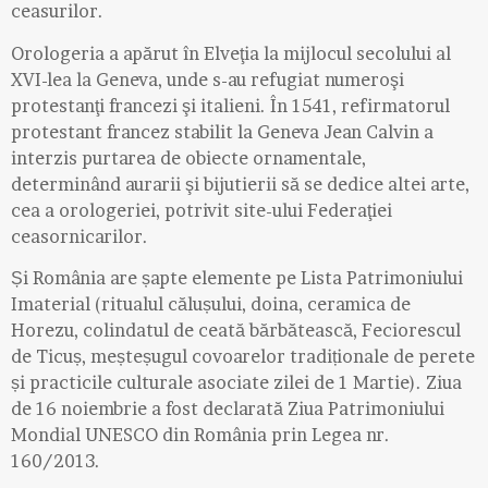
ceasurilor.
Orologeria a apărut în Elveţia la mijlocul secolului al
XVI-lea la Geneva, unde s-au refugiat numeroşi
protestanţi francezi şi italieni. În 1541, refirmatorul
protestant francez stabilit la Geneva Jean Calvin a
interzis purtarea de obiecte ornamentale,
determinând aurarii şi bijutierii să se dedice altei arte,
cea a orologeriei, potrivit site-ului Federaţiei
ceasornicarilor.
Și România are șapte elemente pe Lista Patrimoniului
Imaterial (ritualul călușului, doina, ceramica de
Horezu, colindatul de ceată bărbătească, Feciorescul
de Ticuș, meșteșugul covoarelor tradiționale de perete
și practicile culturale asociate zilei de 1 Martie). Ziua
de 16 noiembrie a fost declarată Ziua Patrimoniului
Mondial UNESCO din România prin Legea nr.
160/2013.