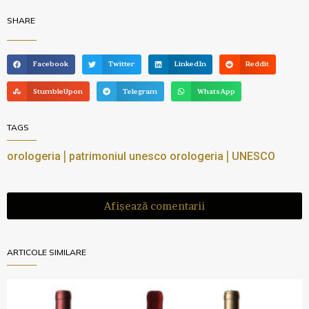
SHARE
Facebook
Twitter
LinkedIn
Reddit
StumbleUpon
Telegram
WhatsApp
TAGS
|
|
orologeria
patrimoniul unesco orologeria
UNESCO
Afișează comentarii
ARTICOLE SIMILARE