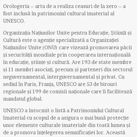
Orologeria – arta de a realiza ceasuri de la zero – a
fost inclusă în patrimoniul cultural imaterial al
UNESCO.
Organizația Națiunilor Unite pentru Educație, Știință și
Cultură este o agenție specializată a Organizației
Națiunilor Unite (ONU) care vizează promovarea păcii
și securității mondiale prin cooperarea internațională
în educație, științe și cultură. Are 193 de state membre
și 11 membri asociați, precum și parteneri din sectorul
neguvernamental, interguvernamental și privat. Cu
sediul în Paris, Franța, UNESCO are 53 de birouri
regionale și 199 de comisii naționale care îi facilitează
mandatul global.
UNESCO a întocmit o listă a Patrimoniului Cultural
Imaterial cu scopul de a asigura o mai bună protecție
unor elemente culturale imateriale din toată lumea și
de a promova înțelegerea semnificației lor. Această