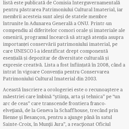
listă este publicată de Comisia Interguvernamentală
pentru păstrarea Patrimoniului Cultural Imaterial, iar
membrii acesteia sunt aleși de statele membre
întrunite în Adunarea Generală a ONU. Printr-un
compendiu al diferitelor comori orale și imateriale ale
omenirii, programul încearcă să atragă atenția asupra
importanței conservării patrimoniului imaterial, pe
care UNESCO l-a identificat drept componentă
esențială și depozitar de diversitate culturală⁠ și
expresie creativă. Lista a fost înființată în 2008, când a
intrat în vigoare Convenția pentru Conservarea
Patrimoniului Cultural Imaterial⁠ din 2003.
Această înscriere a orologeriei este o recunoaştere a
măestriei care îmbină “ştiinţa, arta şi tehnica” pe “un
arc de ceas” care transcende frontiera franco-
elveţiană, de la Geneva la Schaffhouse, trecând prin
Bienne şi Besançon, pentru a ajunge până în satul
Sainte-Croix, în Munţii Jura”, a reacţionat Oficiul