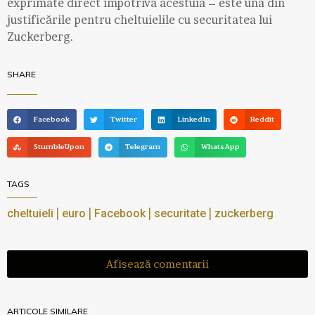
exprimate direct împotriva acestuia – este una din
justificările pentru cheltuielile cu securitatea lui
Zuckerberg.
SHARE
Facebook
Twitter
LinkedIn
Reddit
StumbleUpon
Telegram
WhatsApp
TAGS
|
|
|
|
cheltuieli
euro
Facebook
securitate
zuckerberg
Afișează comentarii
ARTICOLE SIMILARE