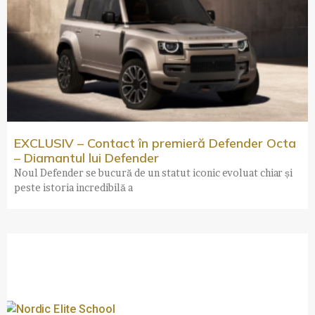
EXCLUSIV – Contact în premieră Defender Octa
– Diamantul lui Defender
Noul Defender se bucură de un statut iconic evoluat chiar și
peste istoria incredibilă a