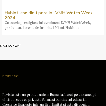
Hublot iese din tipare la LVMH Watch Week
2024
Cu ocazia prestigiosului eveniment LVMH Watch Week,
găzduit anul acesta de însoritul Miami, Hublot a
SPONSORIZAT
DESPRE NOI
Revista este un produs unic in Romania, bazat pe un concept
elitist in ceea ce priveste forma si continutul editorial.
Caesar se tipareste intr-un tiraj limitat si este disponibil